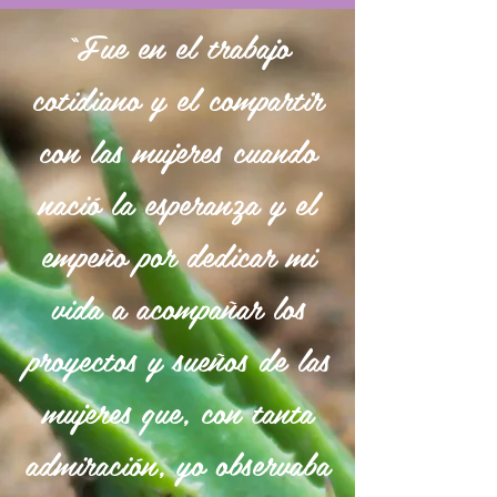
“Fue en el trabajo
cotidiano y el compartir
con las mujeres cuando
nació la esperanza y el
empeño por dedicar mi
vida a acompañar los
proyectos y sueños de las
mujeres que, con tanta
admiración, yo observaba