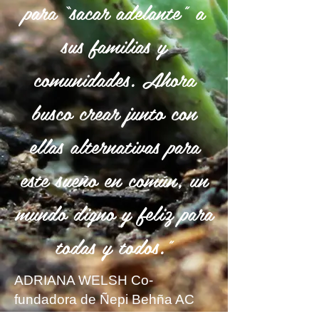
para “sacar adelante” a
sus familias y
comunidades. Ahora
busco crear junto con
ellas alternativas para
este sueño en común, un
mundo digno y feliz para
todas y todos.”
ADRIANA WELSH Co-
fundadora de Ñepi Behña AC