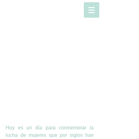
DíA
INTERNACIONA
L DE LA MUJER
2018
Hoy es un día para conmemorar la 
lucha de mujeres que por siglos han 