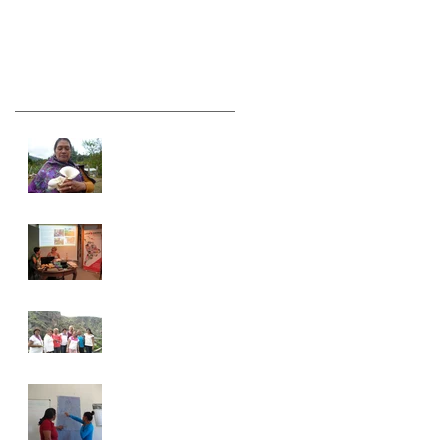
Alemania
de los 10
años del
Recent Posts
Programa
Welwärts
A propósito del 8 de
marzo...
Compartiendo
nuestro quehacer en
Alemania
Ñepi Behña se fue a
Alemania con motivo
de los 10 años del
Programa Welwärts
Taller de Promotoras
Educativas