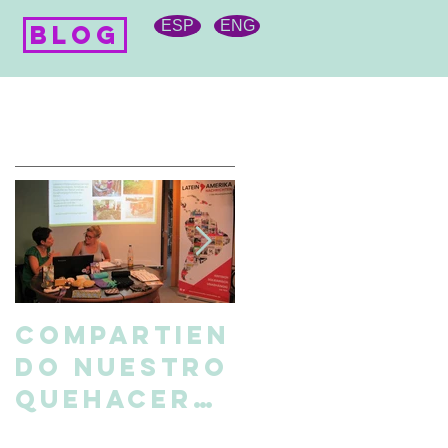
O
ESP
ENG
BLOG
Featured Posts
Compartien
Ñepi Behña
do nuestro
se fue a
quehacer
Alemania
en
con motivo