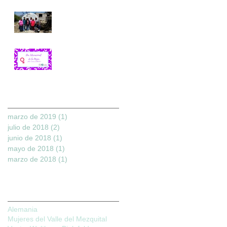
Invernaderos
familiares en el Valle
del Mezquital
DíA
INTERNACIONAL
DE LA MUJER 2018
Archive
marzo de 2019
(1)
1 entrada
julio de 2018
(2)
2 entradas
junio de 2018
(1)
1 entrada
mayo de 2018
(1)
1 entrada
marzo de 2018
(1)
1 entrada
Search By Tags
Alemania
Mujeres del Valle del Mezquital