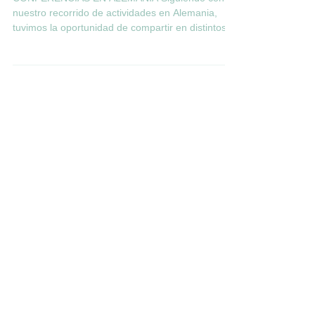
Alemania
CONFERENCIAS EN ALEMANIA Siguiendo con
nuestro recorrido de actividades en Alemania,
tuvimos la oportunidad de compartir en distintos...
Featured Posts