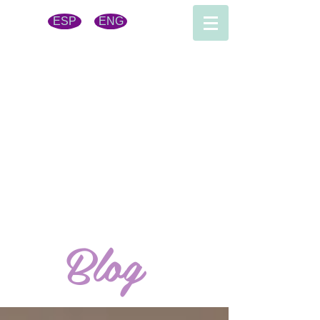
ESP
ENG
Blog