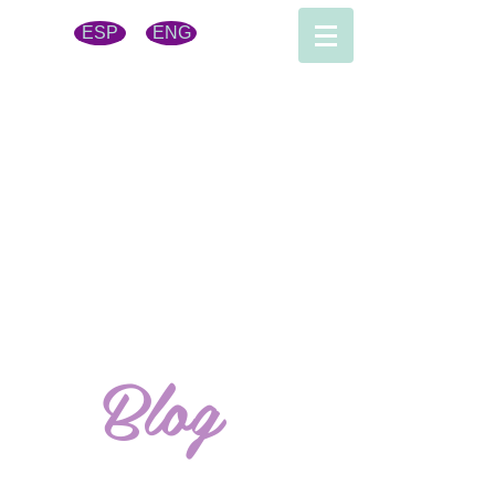
ESP
ENG
Blog