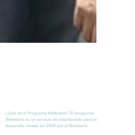
Ñepi Behña se
fue a Alemania
con motivo de
los 10 años del
Programa
Welwärts
¿Qué es el Programa Weltwärts? El programa
Weltwärts es un servicio de voluntariado para el